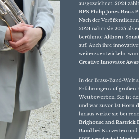
ausgezeichnet. 2024 zähl
RPS Philip Jones Brass P
Nach der Veröffentlichu
2024 nahm sie 2025 als er
berühmte
Althorn-Sona
auf. Auch ihre innovativ
weiterzuentwickeln, wurde
Creative Innovator Awar
In der Brass-Band-Welt
Erfahrungen auf großen
Wettbewerben. Sie ist de
und war zuvor
1st Horn 
hinaus wirkte sie bei r
Brighouse and Rastrick
Band
bei Konzerten und
2022 war Anabel Mitglie