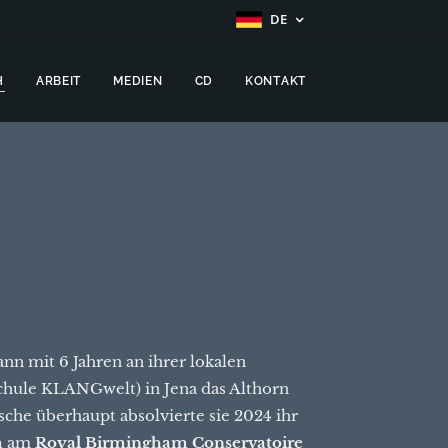
DE
H
ARBEIT
MEDIEN
CD
KONTAKT
nn mit 6 Jahren an ihrer lokalen
chule KLANGwelt) in Jena das Althorn
tsche überhaupt absolvierte sie 2024 ihr
m
am
Royal Birmingham Conservatoire