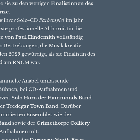
te sie zu den wenigen
Finalistinnen des
rize
.
ng ihrer Solo-CD
Farbenspiel
im Jahr
ste professionelle Althornistin die
te von Paul Hindemith
vollständig
en Bestrebungen, die Musik kreativ
n 2025 gewürdigt, als sie Finalistin des
d
am RNCM war.
 sammelte Anabel umfassende
 Bühnen, bei CD-Aufnahmen und
rzeit
Solo Horn der Hammonds Band
der Tredegar Town Band
. Darüber
enommierten Ensembles wie der
 Band
sowie der
Grimethorpe Colliery
 Aufnahmen mit.
d sowohl der
European Youth Brass